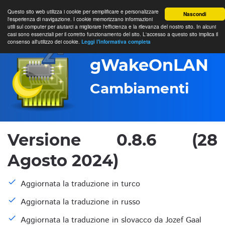
Questo sito web utilizza i cookie per semplificare e personalizzare
Nascondi
l'esperienza di navigazione. I cookie memorizzano informazioni
utili sul computer per aiutarci a migliorare l'efficienza e la rilevanza del nostro sito. In alcuni
casi sono essenziali per il corretto funzionamento del sito. L'accesso a questo sito implica il
consenso all'utilizzo dei cookie.
Leggi l'informativa completa
gWakeOnLAN
Cambiamenti
Versione 0.8.6 (28
Agosto 2024)
Aggiornata la traduzione in turco
Aggiornata la traduzione in russo
Aggiornata la traduzione in slovacco da Jozef Gaal