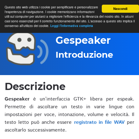
Questo sito web utilizza i cookie per semplificare e personalizzare
Nascondi
l'esperienza di navigazione. I cookie memorizzano informazioni
utili sul computer per aiutarci a migliorare l'efficienza e la rilevanza del nostro sito. In alcuni
casi sono essenziali per il corretto funzionamento del sito. L'accesso a questo sito implica il
consenso all'utilizzo dei cookie.
Leggi l'informativa completa
Gespeaker
Introduzione
Descrizione
Gespeaker
è un’interfaccia GTK+ libera per espeak.
Permette di ascoltare un testo in varie lingue con
impostazioni per voce, intonazione, volume e velocità. Il
testo letto può anche essere
registrato in file WAV
per
ascoltarlo successivamente.